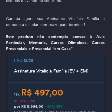
estudos e avance no seu ritmo.    
Garanta agora sua Assinatura Vitalícia Família e 
comece a estudar sem prazo para terminar!  
Este produto não contempla acesso à Aula 
Particular, Mentoria, Cursos Olímpicos, Cursos 
Presenciais e Presencial “em Casa”
Até 12/08
Assinatura Vitalícia Família [EV + EM]
R$ 497,00
12x
de
R$ 9.997,00
por R$ 5.964,00
-40% OFF
No Cartão de Crédito ou 10% de desconto no Boleto ou Pix