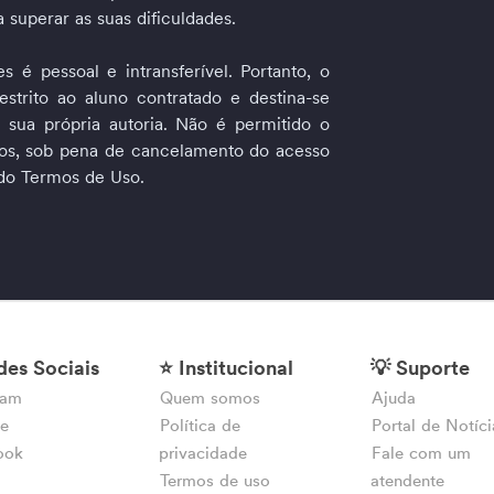
a superar as suas dificuldades.
 é pessoal e intransferível. Portanto, o 
strito ao aluno contratado e destina-se 
 sua própria autoria. Não é permitido o 
ros, sob pena de cancelamento do acesso 
 do Termos de Uso.
des Sociais
⭐ Institucional
💡 Suporte
ram
Quem somos
Ajuda
be
Política de
Portal de Notíci
ook
privacidade
Fale com um
Termos de uso
atendente