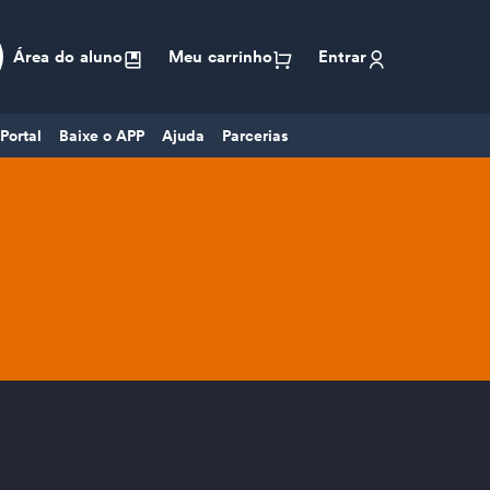
Área do aluno
Meu carrinho
Entrar
Portal
Baixe o APP
Ajuda
Parcerias