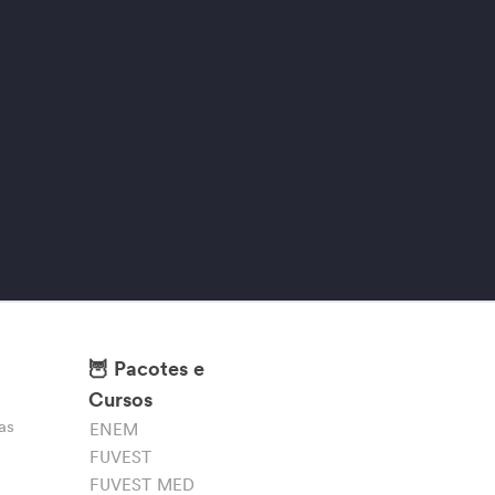
🦉 Pacotes e
Cursos
as
ENEM
FUVEST
FUVEST MED