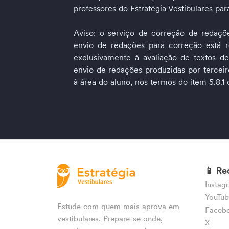
professores do Estratégia Vestibulares par
Aviso: o serviço de correção de redações
envio de redações para correção está re
exclusivamente à avaliação de textos de
envio de redações produzidas por tercei
à área do aluno, nos termos do item 5.8.1
📱 Re
Instag
YouTu
Estude com quem mais aprova em
Faceb
vestibulares. Prepare-se onde,
X