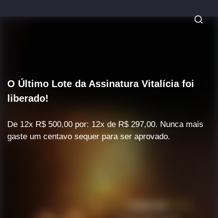
O Último Lote da Assinatura Vitalícia foi
liberado!
De 12x R$ 500,00 por: 12x de R$ 297,00. Nunca mais
gaste um centavo sequer para ser aprovado.