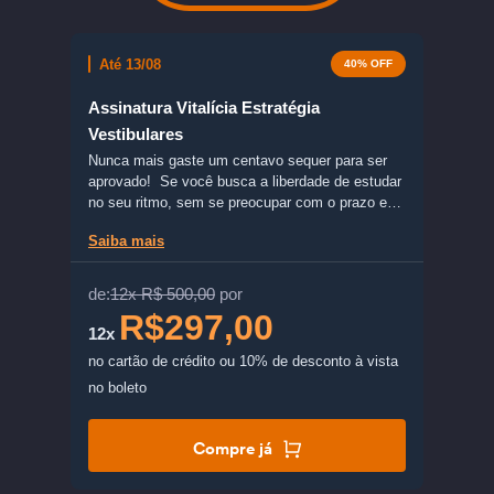
Até 13/08
40% OFF
Assinatura Vitalícia Estratégia
Vestibulares
Nunca mais gaste um centavo sequer para ser
aprovado! Se você busca a liberdade de estudar
no seu ritmo, sem se preocupar com o prazo em
que o curso vai expirar, a Assinatura Vitalícia do
Saiba mais
Estratégia Vestibulares garante acesso definitivo
a mais de 70 cursos voltados para os principais
vestibulares do país, como ENEM, Fuvest,
de:
12x R$ 500,00
por
Unicamp, Unesp, UFRJ, entre outros.
R$297,00
12x
no cartão de crédito
ou 10% de desconto à vista
no boleto
Compre já