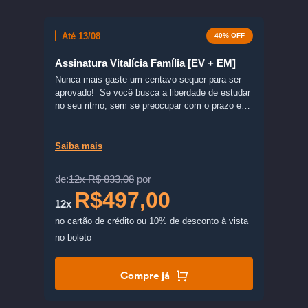
Até 13/08
40% OFF
Assinatura Vitalícia Família [EV + EM]
Nunca mais gaste um centavo sequer para ser
aprovado! Se você busca a liberdade de estudar
no seu ritmo, sem se preocupar com o prazo em
que o curso vai expirar, a Assinatura Vitalícia do
Estratégia Vestibulares garante acesso definitivo
a mais de 70 cursos voltados para os principais
Saiba mais
vestibulares do país, como ENEM, Fuvest,
Unicamp, Unesp, UFRJ, entre outros.
de:
12x R$ 833,08
por
R$497,00
12x
no cartão de crédito
ou 10% de desconto à vista
no boleto
Compre já