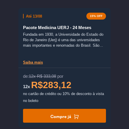
Até 13/08
15% OFF
Pacote Medicina UERJ - 24 Meses
Fundada em 1930, a Universidade do Estado do
Rio de Janeiro (Uerj) é uma das universidades
mais importantes e renomadas do Brasil. São
mais de 100 cursos oferecidos pelos campi
espalhados pelo estado do Rio de Janeiro.
Saiba mais
de:
12x R$ 333,08
por
R$283,12
12x
no cartão de crédito
ou 10% de desconto à vista
no boleto
Compre já