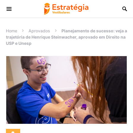
Procurar:
Home
Aprovados
Planejamento de sucesso: veja a
trajetória de Henrique Steinwacher, aprovado em Direito na
USP e Unesp