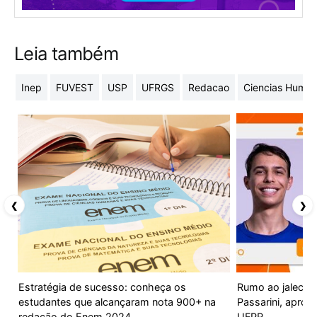
Leia também
Inep
FUVEST
USP
UFRGS
Redacao
Ciencias Huma
❮
❯
Estratégia de sucesso: conheça os
Rumo ao jaleco: v
estudantes que alcançaram nota 900+ na
Passarini, apro
redação do Enem 2024
UFPR