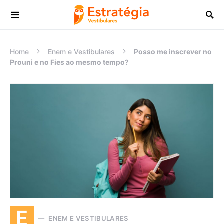
Procurar:
Home
Enem e Vestibulares
Posso me inscrever no
Prouni e no Fies ao mesmo tempo?
E
ENEM E VESTIBULARES