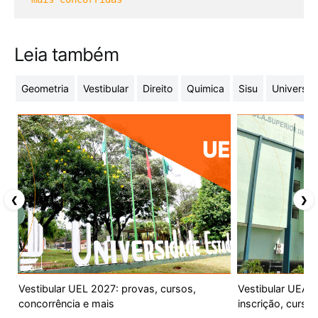
Leia também
Geometria
Vestibular
Direito
Quimica
Sisu
Universid
❮
❯
Vestibular UEL 2027: provas, cursos,
Vestibular UEA 
concorrência e mais
inscrição, curso