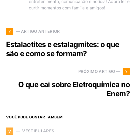
entretenimento, comunicação e notícia! Adoro ler e
curtir momentos com família e amigos!
— ARTIGO ANTERIOR
Estalactites e estalagmites: o que
são e como se formam?
PRÓXIMO ARTIGO —
O que cai sobre Eletroquímica no
Enem?
VOCÊ PODE GOSTAR TAMBÉM
VESTIBULARES
V