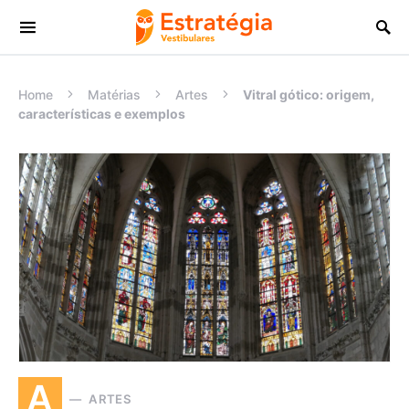
Procurar:
Home
Matérias
Artes
Vitral gótico: origem,
características e exemplos
A
ARTES