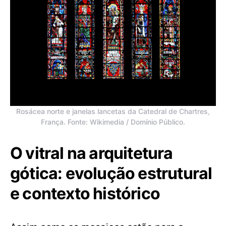
Rosácea norte e janelas lancetas da Catedral de Chartres,
França. Fonte: Wikimedia / Domínio Público.
O vitral na arquitetura
gótica: evolução estrutural
e contexto histórico