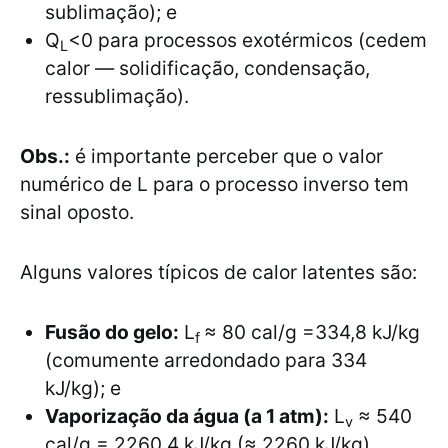
sublimação); e
Q
<0 para processos exotérmicos (cedem
L
calor — solidificação, condensação,
ressublimação).
Obs.:
é importante perceber que o valor
numérico de L para o processo inverso tem
sinal oposto.
Alguns valores típicos de calor latentes são:
Fusão do gelo:
L
≈ 80 cal/g =334,8 kJ/kg
f
(comumente arredondado para 334
kJ/kg); e
Vaporização da água (a 1 atm):
L
≈ 540
v
cal/g = 2260,4 kJ/kg (≈ 2260 kJ/kg).