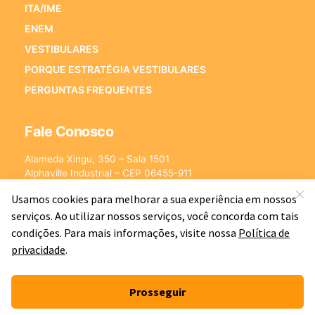
ITA/IME
ENEM
VESTIBULARES
PORQUE ESTRATÉGIA VESTIBULARES
PERGUNTAS FREQUENTES
Fale Conosco
Alameda Xingu, 350 – Sala 1501
Alphaville Industrial – CEP 06455-911
Barueri – SP
E-mail:
[email protected]
©2026 - Estratégia Vestibulares - Cursos Online para Vestibulares.
Todos os direitos reservados CNPJ: 13.877.842/0001-78