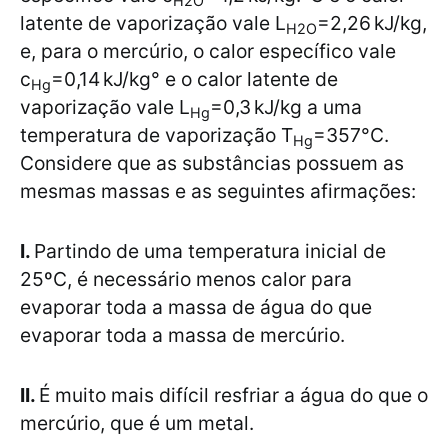
H2O
latente de vaporização vale L
=2,26 kJ/kg,
H2O
e, para o mercúrio, o calor específico vale
c
=0,14 kJ/kg° e o calor latente de
Hg
vaporização vale L
=0,3 kJ/kg a uma
Hg
temperatura de vaporização T
=357°C.
Hg
Considere que as substâncias possuem as
mesmas massas e as seguintes afirmações:
I.
Partindo de uma temperatura inicial de
25ºC, é necessário menos calor para
evaporar toda a massa de água do que
evaporar toda a massa de mercúrio.
II.
É muito mais difícil resfriar a água do que o
mercúrio, que é um metal.