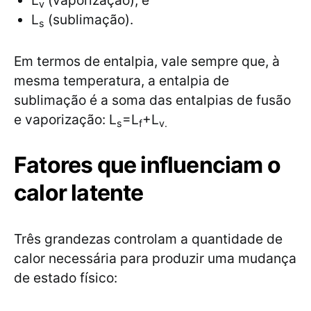
L
​ (vaporização); e
v
L
(sublimação).
s
Em termos de entalpia, vale sempre que, à
mesma temperatura, a entalpia de
sublimação é a soma das entalpias de fusão
e vaporização: L
=L
+L
s
f
v.
Fatores que influenciam o
calor latente
Três grandezas controlam a quantidade de
calor necessária para produzir uma mudança
de estado físico: