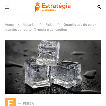
Procurar:
Home
Matérias
Física
Quantidade de calor
latente: conceito, fórmula e aplicações
F
FÍSICA