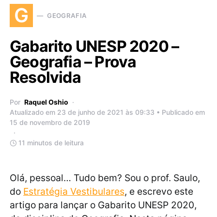
G
GEOGRAFIA
Gabarito UNESP 2020 –
Geografia – Prova
Resolvida
Por
Raquel Oshio
Atualizado em 23 de junho de 2021 às 09:33 • Publicado em
15 de novembro de 2019
11 minutos de leitura
Olá, pessoal… Tudo bem? Sou o prof. Saulo,
do
Estratégia Vestibulares
, e escrevo este
artigo para lançar o Gabarito UNESP 2020,