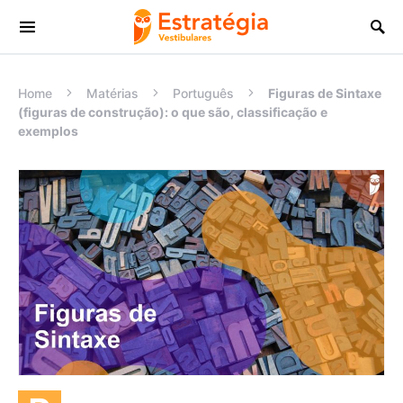
Procurar:
Home
Matérias
Português
Figuras de Sintaxe
(figuras de construção): o que são, classificação e
exemplos