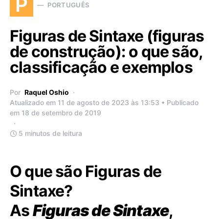
P
PORTUGUÊS
Figuras de Sintaxe (figuras
de construção): o que são,
classificação e exemplos
Por
Raquel Oshio
Atualizado em 11 de agosto de 2023 às 13:53 • Publicado
em 18 de setembro de 2019
5 minutos de leitura
O que são Figuras de
Sintaxe?
As
Figuras de Sintaxe
,