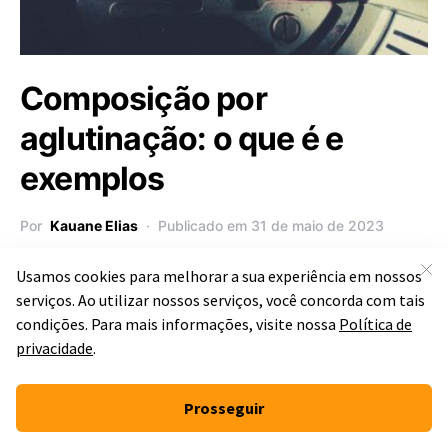
Composição por
aglutinação: o que é e
exemplos
Por
Kauane Elias
Publicado em 31 de maio de 2023
A morfologia é a área da Língua Portuguesa que trabalha para
entender a forma das palavras, como elas…
Institucional