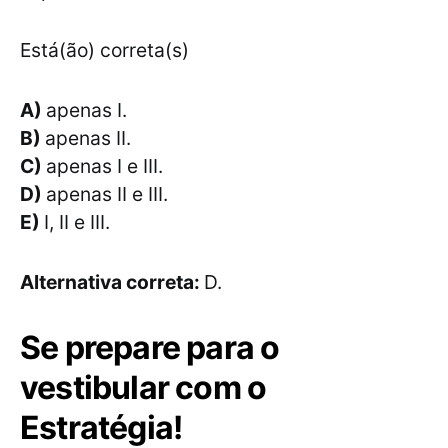
Está(ão) correta(s)
A)
apenas I.
B)
apenas II.
C)
apenas I e III.
D)
apenas II e III.
E)
I, II e III.
Alternativa correta:
D.
Se prepare para o
vestibular com o
Estratégia!