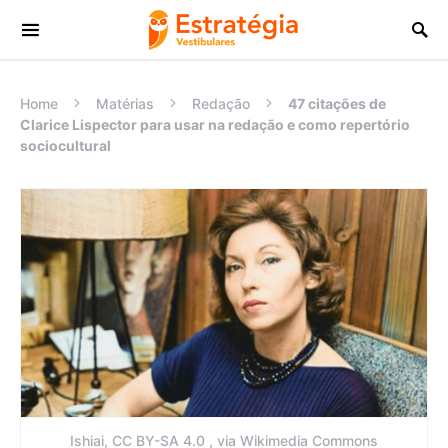
Procurar:
Home
Matérias
Redação
47 citações de
Clarice Lispector para usar na redação e como repertório
sociocultural
Ishiai, CC BY-SA 4.0
, via Wikimedia Commons