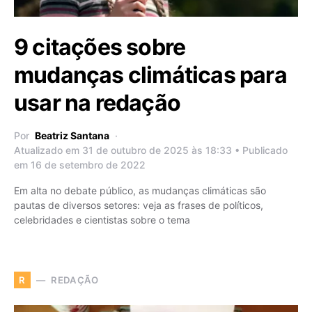
9 citações sobre
mudanças climáticas para
usar na redação
Por
Beatriz Santana
Atualizado em 31 de outubro de 2025 às 18:33 • Publicado
em 16 de setembro de 2022
Em alta no debate público, as mudanças climáticas são
pautas de diversos setores: veja as frases de políticos,
celebridades e cientistas sobre o tema
REDAÇÃO
R