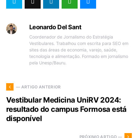
Leonardo Del Sant
Coordenador de Jornalismo do Estratégia
Vestibulares. Trabalhou com escrita para SEO em
sites das áreas de economia, varejo, saúde,
tecnologia e alimentação. Formado em jornalismo
pela Unesp/Bauru.
— ARTIGO ANTERIOR
Vestibular Medicina UniRV 2024:
resultado do campus Formosa está
disponível
PRÓXIMO ARTIGO —