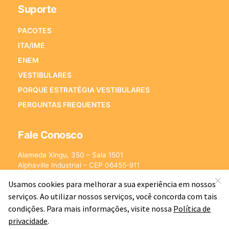
Suporte
PACOTES
ITA/IME
ENEM
VESTIBULARES
PORQUE ESTRATÉGIA VESTIBULARES
PERGUNTAS FREQUENTES
Fale Conosco
Alameda Xingu, 350 – Sala 1501
Alphaville Industrial – CEP 06455-911
Barueri – SP
E-mail:
[email protected]
©2026 - Estratégia Vestibulares - Cursos Online para Vestibulares.