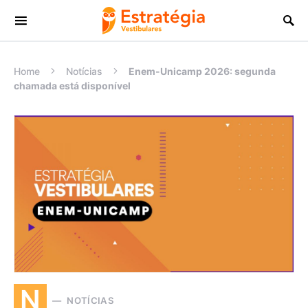
Procurar:
Home
Notícias
Enem-Unicamp 2026: segunda
chamada está disponível
N
NOTÍCIAS