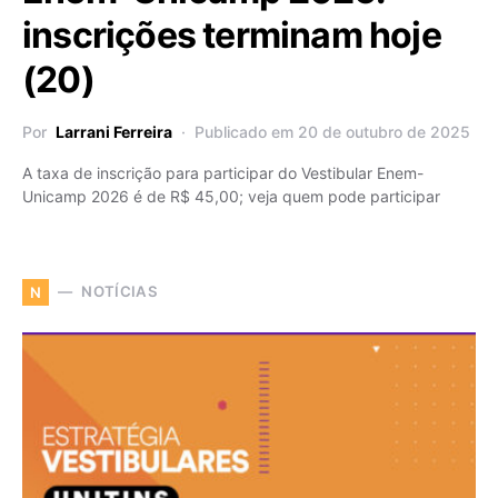
inscrições terminam hoje
(20)
Por
Larrani Ferreira
Publicado em 20 de outubro de 2025
A taxa de inscrição para participar do Vestibular Enem-
Unicamp 2026 é de R$ 45,00; veja quem pode participar
NOTÍCIAS
N