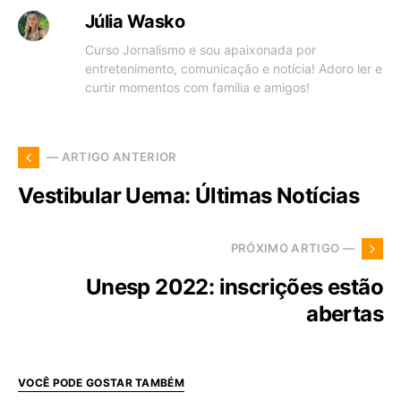
Júlia Wasko
Curso Jornalismo e sou apaixonada por
entretenimento, comunicação e notícia! Adoro ler e
curtir momentos com família e amigos!
— ARTIGO ANTERIOR
Vestibular Uema: Últimas Notícias
PRÓXIMO ARTIGO —
Unesp 2022: inscrições estão
abertas
VOCÊ PODE GOSTAR TAMBÉM