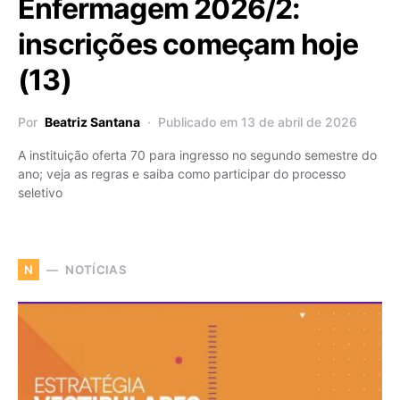
Enfermagem 2026/2:
inscrições começam hoje
(13)
Por
Beatriz Santana
Publicado em 13 de abril de 2026
A instituição oferta 70 para ingresso no segundo semestre do
ano; veja as regras e saiba como participar do processo
seletivo
NOTÍCIAS
N