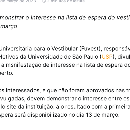
 de março de 2023
2 minutos de leitura
nstrar o interesse na lista de espera do vest
 março
niversitária para o Vestibular (Fuvest), responsá
letivos da Universidade de São Paulo (
USP
), div
 a msnifestação de interesse na lista de espera do
erto.
s interessados, e que não foram aprovados nas t
ulgadas, devem demonstrar o interesse entre os 
lo site da instituição. á o resultado com a prime
espera será disponibilizado no dia 13 de março.