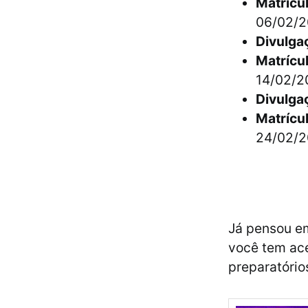
Matrícu
06/02/2
Divulga
Matrícu
14/02/2
Divulga
Matrícu
24/02/2
Já pensou em
você tem ace
preparatório