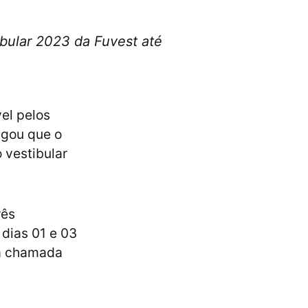
ibular 2023 da Fuvest até
vel pelos
ulgou que o
 vestibular
rês
dias 01 e 03
ira chamada