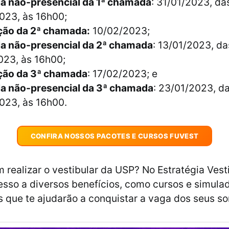
la não-presencial da 1ª chamada
: 31/01/2023, da
023, às 16h00;
ção da 2ª chamada:
10/02/2023;
la não-presencial da 2ª chamada
: 13/01/2023, d
023, às 16h00;
ção da 3ª chamada
: 17/02/2023; e
la não-presencial da 3ª chamada
: 23/01/2023, d
023, às 16h00.
CONFIRA NOSSOS PACOTES E CURSOS FUVEST
 realizar o vestibular da USP? No Estratégia Vest
sso a diversos benefícios, como cursos e simula
s que te ajudarão a conquistar a vaga dos seus so