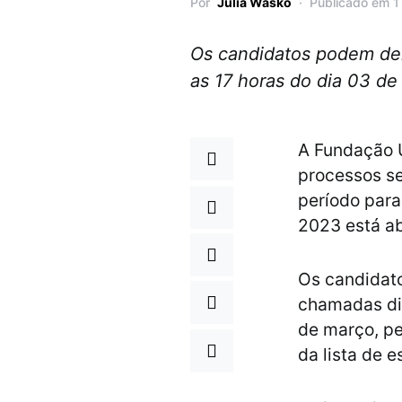
Por
Júlia Wasko
Publicado em 1
Os candidatos podem demo
as 17 horas do dia 03 de
A Fundação U
processos se
período para
2023 está ab
Os candidato
chamadas div
de março, pe
da lista de 