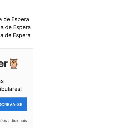
a de Espera
ta de Espera
ta de Espera
er🦉
as
ibulares!
SCREVA-SE
ões adicionais