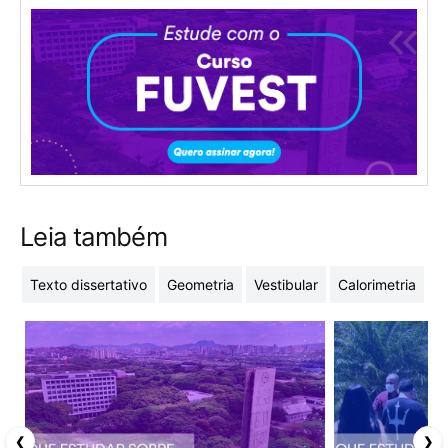
Leia também
Texto dissertativo
Geometria
Vestibular
Calorimetria
R
❮
❯