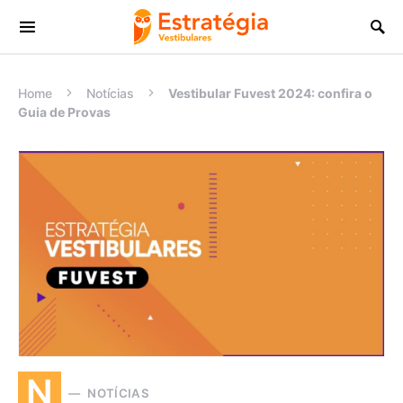
Procurar:
Home
Notícias
Vestibular Fuvest 2024: confira o
Guia de Provas
N
NOTÍCIAS