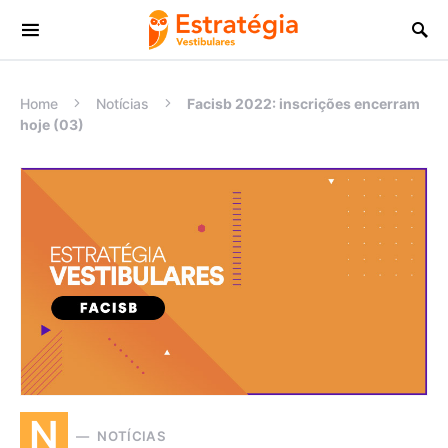
Procurar:
Home
Notícias
Facisb 2022: inscrições encerram
hoje (03)
N
NOTÍCIAS