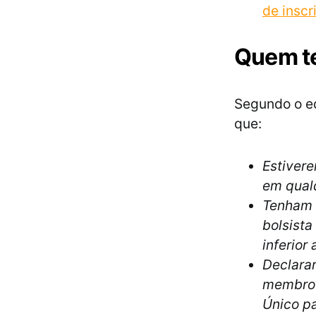
de insc
Quem te
Segundo o ed
que:
Estivere
em qualq
Tenham 
bolsista
inferior
Declarar
membro d
Único p