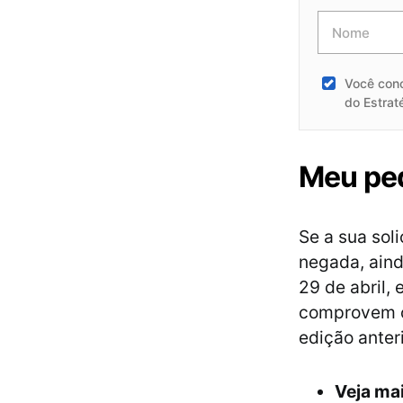
Você con
do Estrat
Meu ped
Se a sua sol
negada, aind
29 de abril,
comprovem o 
edição anter
Veja ma