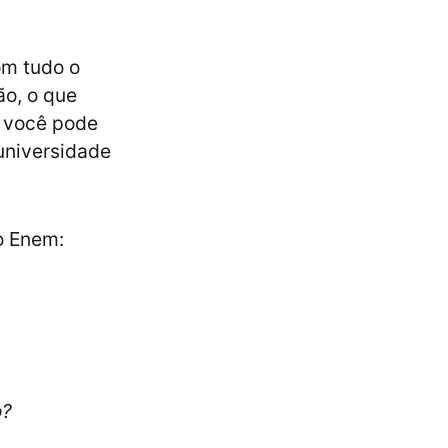
om tudo o
ão, o que
e você pode
universidade
o Enem:
o?