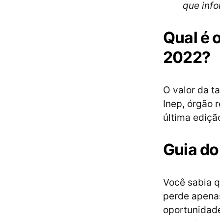
que info
Qual é 
2022?
O valor da t
Inep, órgão 
última ediçã
Guia d
Você sabia q
perde apenas
oportunidad