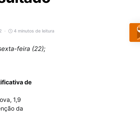
2
4 minutos de leitura
xta-feira (22);
ificativa de
ova, 1,9
senção da