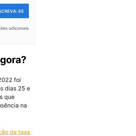
SCREVA-SE
ões adicionais
agora?
2022 foi
s dias 25 e
os que
usência na
ção da taxa