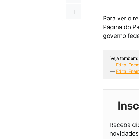
Para ver o r
Página do Pa
governo fede
Veja também:
— 
Edital Enem
— 
Edital Enem
Ins
Receba dic
novidades 