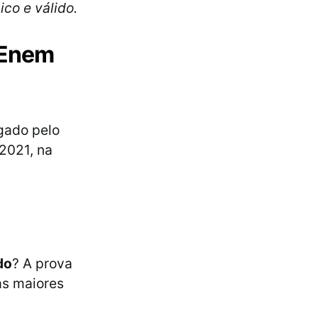
ico e válido.
o Enem
lgado pelo
2021, na
do
? A prova
as maiores