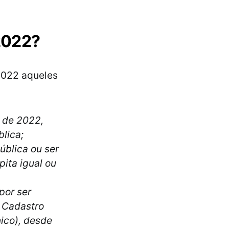
2022?
 2022 aqueles
o de 2022,
lica;
ública ou ser
pita igual ou
por ser
o Cadastro
ico), desde