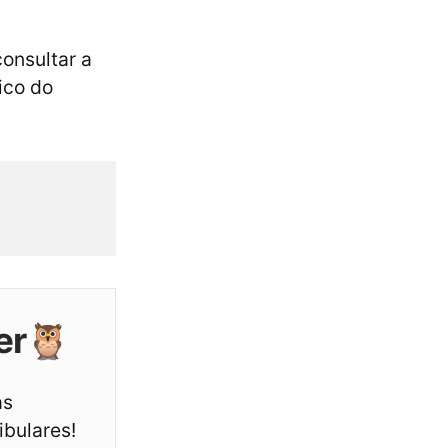
consultar a
ico do
er🦉
as
ibulares!