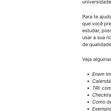
universidade
Para te ajuda
que você pre
estudar, pos
usar a sua n
de qualidad
Veja algumas
Enem Im
Calendá
TRI: co
Checklis
Como des
Exemplo