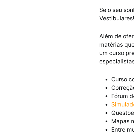
Se o seu son
Vestibulares
Além de ofer
matérias que
um curso pre
especialista
Curso co
Correção
Fórum d
Simulad
Questõe
Mapas m
Entre mu