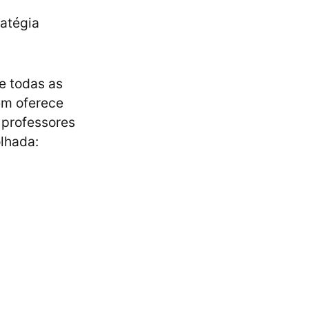
ratégia
e todas as
ém oferece
 professores
olhada: