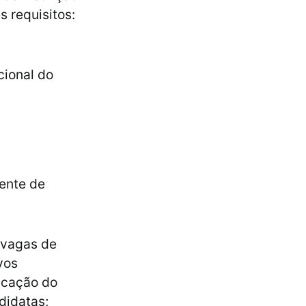
s requisitos:
cional do
ente de
s vagas de
vos
ficação do
didatas;