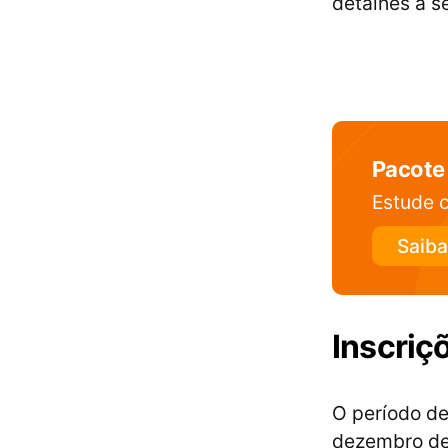
detalhes a se
Pacote
Estude c
Saiba
Inscriç
O período de
dezembro de 