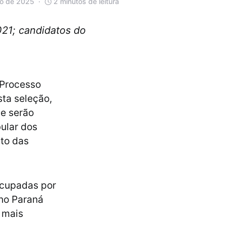
ro de 2025
2 minutos de leitura
021; candidatos do
o Processo
ta seleção,
e serão
bular dos
to das
ocupadas por
 no Paraná
 mais