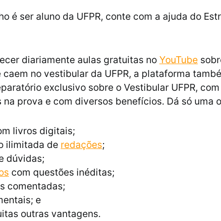
ho é ser aluno da UFPR, conte com a ajuda do Est
!
ecer diariamente aulas gratuitas no
YouTube
sobr
 caem no vestibular da UFPR, a plataforma tamb
paratório exclusivo sobre o Vestibular UFPR, com
s na prova e com diversos benefícios. Dá só uma 
m livros digitais;
 ilimitada de
redações
;
e dúvidas;
os
com questões inéditas;
s comentadas;
entais; e
itas outras vantagens.