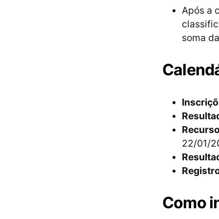
Após a c
classifi
soma da
Calend
Inscriçõ
Resulta
Recursos
22/01/2
Resultad
Registr
Como i