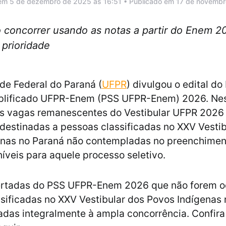
 em 5 de dezembro de 2025 às 16:51 • Publicado em 17 de novemb
 concorrer usando as notas a partir do Enem 2
 prioridade
de Federal do Paraná (
UFPR
) divulgou o edital d
mplificado UFPR-Enem (PSS UFPR-Enem) 2026. Nes
as vagas remanescentes do Vestibular UFPR 2026 
 destinadas a pessoas classificadas no XXV Vesti
enas no Paraná não contempladas no preenchimen
íveis para aquele processo seletivo.
ertadas do PSS UFPR-Enem 2026 que não forem 
sificadas no XXV Vestibular dos Povos Indígenas
adas integralmente à ampla concorrência. Confira