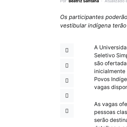
Por
Beatriz Santana
Atualizado
Os participantes poderão
vestibular indígena terão
A Universida
Seletivo Si
são ofertad
inicialmente
Povos Indíg
vagas dispon
As vagas of
pessoas clas
serão destin