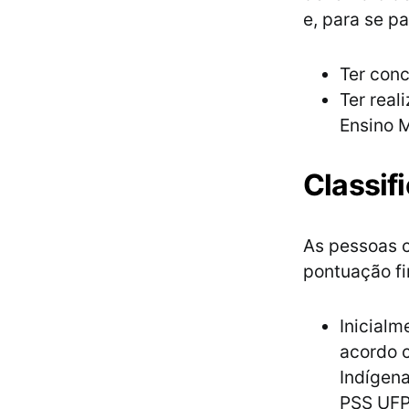
e, para se p
Ter conc
Ter rea
Ensino 
Classif
As pessoas 
pontuação fi
Inicialm
acordo 
Indígena
PSS UFP