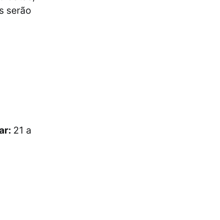
s serão
ar:
21 a