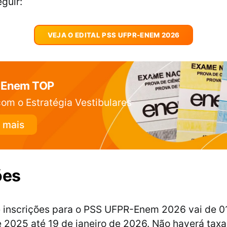
guir:
VEJA O EDITAL PSS UFPR-ENEM 2026
 Enem TOP
om o Estratégia Vestibulares
 mais
ões
 inscrições para o PSS UFPR-Enem 2026 vai de 0
2025 até 19 de janeiro de 2026. Não haverá taxa