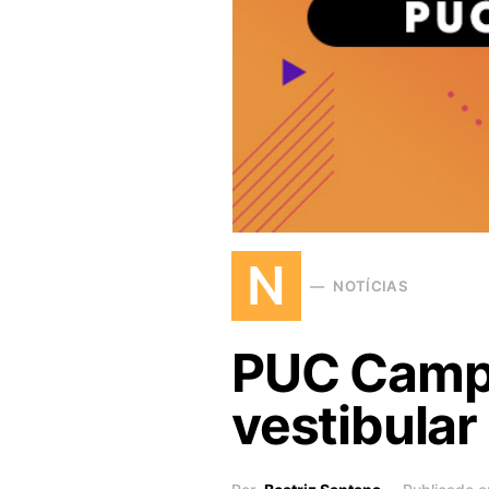
N
NOTÍCIAS
PUC Campi
vestibular