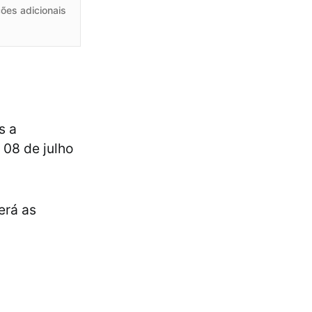
ões adicionais
s a
 08 de julho
erá as