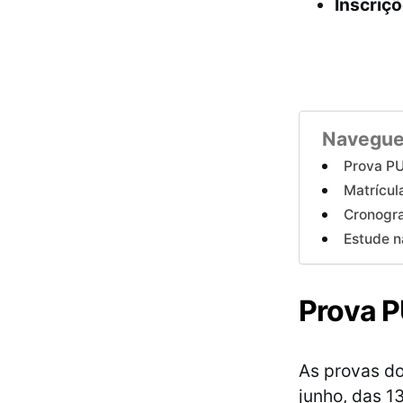
Inscriç
Navegue
Prova P
Matrícul
Cronogr
Estude 
Prova 
As provas do
junho, das 1