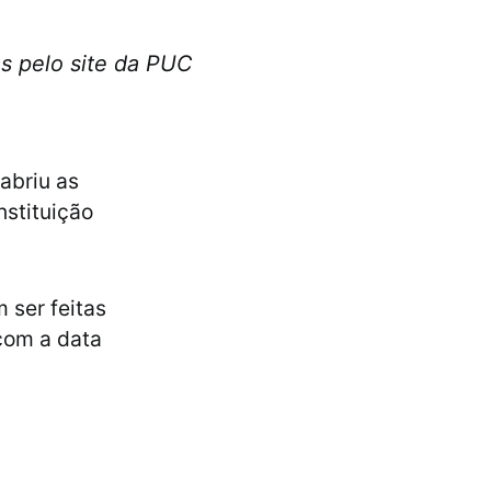
as pelo site da PUC
 abriu as
nstituição
 ser feitas
 com a data