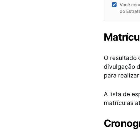
Você con
do Estrat
Matrícu
O resultado d
divulgação d
para realizar
A lista de e
matrículas at
Cronog