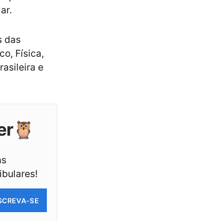
ar.
s das
o, Física,
asileira e
er🦉
as
ibulares!
SCREVA-SE