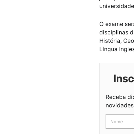
universidade
O exame ser
disciplinas 
História, Ge
Língua Ingle
Ins
Receba dic
novidades 