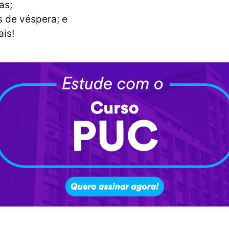
as;
 de véspera; e
is!