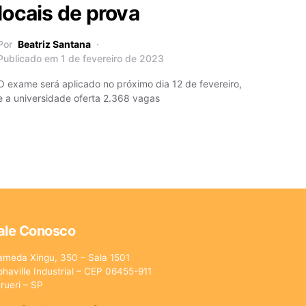
locais de prova
Por
Beatriz Santana
Publicado em 1 de fevereiro de 2023
O exame será aplicado no próximo dia 12 de fevereiro,
e a universidade oferta 2.368 vagas
ale Conosco
ameda Xingu, 350 – Sala 1501
phaville Industrial – CEP 06455-911
rueri – SP