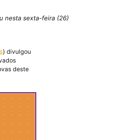
 nesta sexta-feira (26)
s
) divulgou
ovados
ovas deste