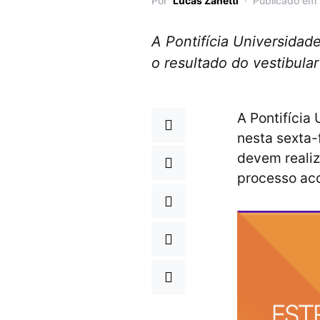
Por
Lucas Zanetti
Publicado em
A Pontifícia Universidad
o resultado do vestibula
A Pontifícia
nesta sexta-
devem realiz
processo ac