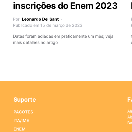
inscrições do Enem 2023
Por
Leonardo Del Sant
Publicado em 15 de março de 2023
Datas foram adiadas em praticamente um mês; veja
mais detalhes no artigo
Suporte
F
Al
PACOTES
Al
ITA/IME
Ba
ENEM