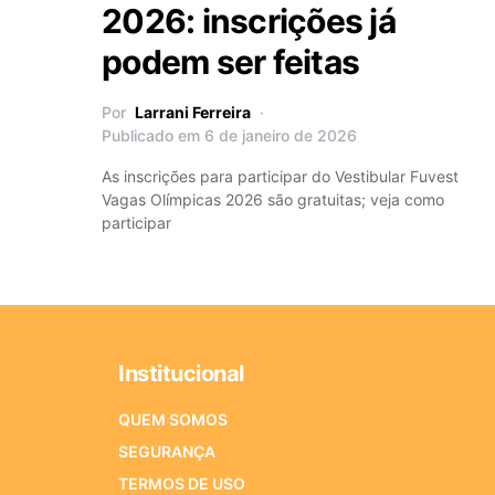
2026: inscrições já
podem ser feitas
Por
Larrani Ferreira
Publicado em 6 de janeiro de 2026
As inscrições para participar do Vestibular Fuvest
Vagas Olímpicas 2026 são gratuitas; veja como
participar
Institucional
QUEM SOMOS
SEGURANÇA
TERMOS DE USO