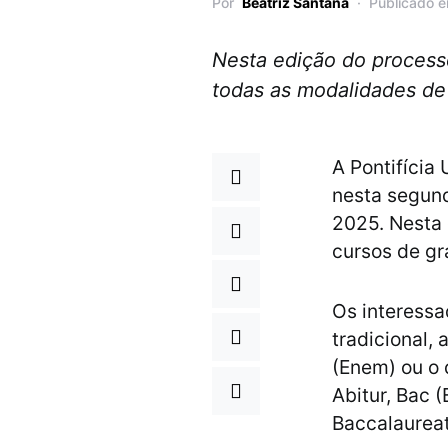
Por
Beatriz Santana
Publicado e
Nesta edição do processo
todas as modalidades de
A Pontifícia 
nesta segund
2025. Nesta 
cursos de g
Os interessa
tradicional,
(Enem) ou o
Abitur, Bac 
Baccalaurea