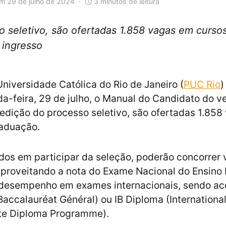
m 29 de julho de 2024
3 minutos de leitura
 seletivo, são ofertadas 1.858 vagas em curso
 ingresso
Universidade Católica do Rio de Janeiro (
PUC Rio
)
a-feira, 29 de julho, o Manual do Candidato do ve
edição do processo seletivo, são ofertadas 1.85
raduação.
dos em participar da seleção, poderão concorrer 
 aproveitando a nota do Exame Nacional do Ensino
 desempenho em exames internacionais, sendo ace
(Baccalauréat Général) ou IB Diploma (Internationa
te Diploma Programme).