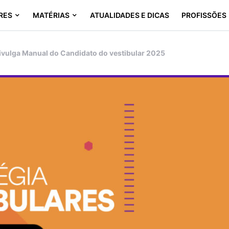
RES
MATÉRIAS
ATUALIDADES E DICAS
PROFISSÕES
ivulga Manual do Candidato do vestibular 2025