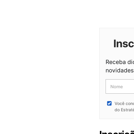
Ins
Receba dic
novidades 
Você con
do Estrat