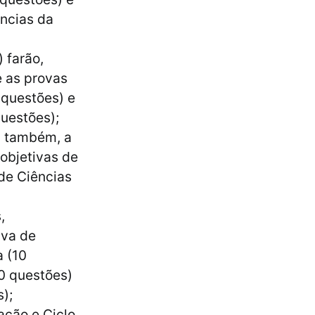
ências da
 farão,
e as provas
 questões) e
questões);
, também, a
objetivas de
de Ciências
,
iva de
a (10
20 questões)
);
ação e Ciclo