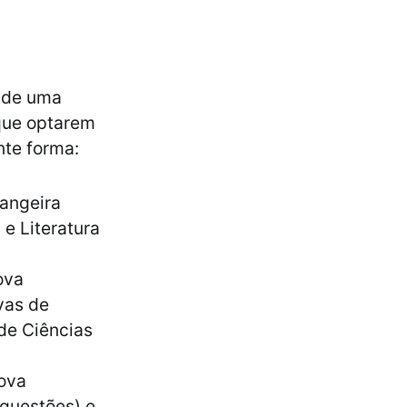
m de uma
 que optarem
nte forma:
rangeira
 e Literatura
ova
vas de
de Ciências
rova
 questões) e