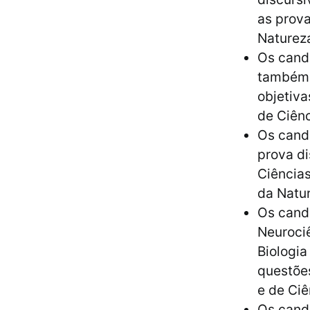
as prova
Natureza
Os candi
também,
objetiva
de Ciênc
Os candi
prova di
Ciências
da Natur
Os candi
Neurociê
Biologia
questões
e de Ciê
Os cand