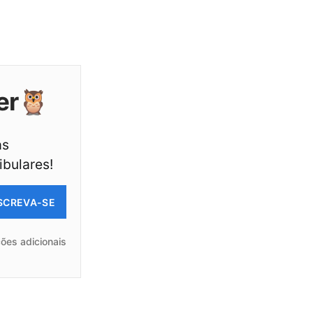
er🦉
as
ibulares!
SCREVA-SE
ões adicionais