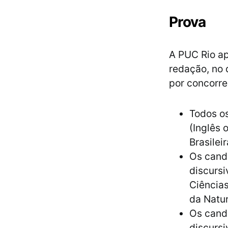
Prova
A PUC Rio ap
redação, no 
por concorre
Todos os
(Inglês 
Brasilei
Os candi
discursi
Ciências
da Natur
Os cand
discursi