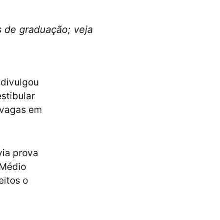
s de graduação; veja
 divulgou
stibular
8 vagas em
via prova
 Médio
itos o
l