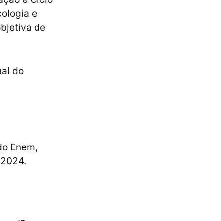
cologia e
objetiva de
ual do
do Enem,
 2024.