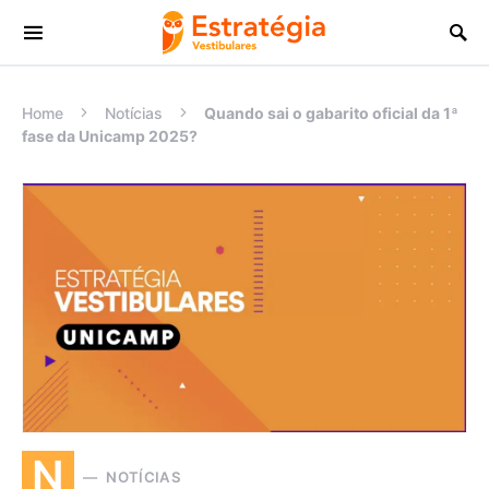
Procurar:
Home
Notícias
Quando sai o gabarito oficial da 1ª
fase da Unicamp 2025?
N
NOTÍCIAS