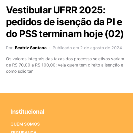
Vestibular UFRR 2025:
pedidos de isenção da PI e
do PSS terminam hoje (02)
Por
Beatriz Santana
Publicado em 2 de agosto de 2024
Os valores integrais das taxas dos processo seletivos variam
de R$ 70,00 a R$ 100,00; veja quem tem direito a isenção e
como solicitar
Institucional
QUEM SOMOS
SEGURANÇA