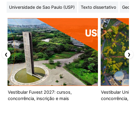
Universidade de Sao Paulo (USP)
Texto dissertativo
Geome
❮
❯
Vestibular Fuvest 2027: cursos,
Vestibular Unic
concorrência, inscrição e mais
concorrência, ca