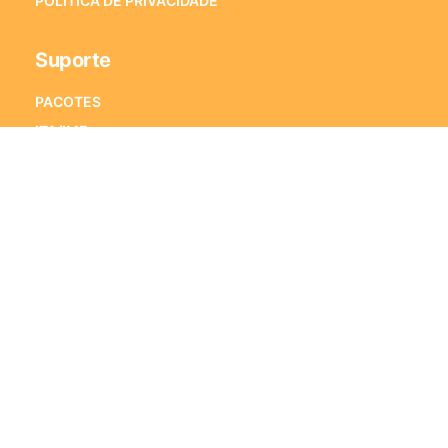
POLÍTICA DE PRIVACIDADE
Suporte
PACOTES
ITA/IME
ENEM
VESTIBULARES
PORQUE ESTRATÉGIA VESTIBULARES
PERGUNTAS FREQUENTES
Fale Conosco
Alameda Xingu, 350 – Sala 1501
Alphaville Industrial – CEP 06455-911
Barueri – SP
E-mail:
[email protected]