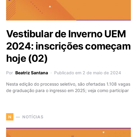
Vestibular de Inverno UEM
2024: inscrições começam
hoje (02)
Por
Beatriz Santana
Publicado em 2 de maio de 2024
Nesta edição do processo seletivo, são ofertadas 1.108 vagas
de graduação para o ingresso em 2025; veja como participar
NOTÍCIAS
N