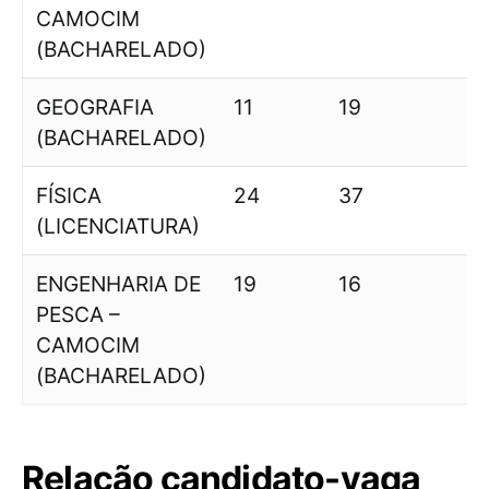
CAMOCIM
(BACHARELADO)
GEOGRAFIA
11
19
1
(BACHARELADO)
FÍSICA
24
37
1
(LICENCIATURA)
ENGENHARIA DE
19
16
PESCA –
CAMOCIM
(BACHARELADO)
Relação candidato-vaga