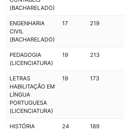
(BACHARELADO)
ENGENHARIA
17
219
1
CIVIL
(BACHARELADO)
PEDAGOGIA
19
213
1
(LICENCIATURA)
LETRAS
19
173
9
HABILITAÇÃO EM
LÍNGUA
PORTUGUESA
(LICENCIATURA)
HISTÓRIA
24
189
7