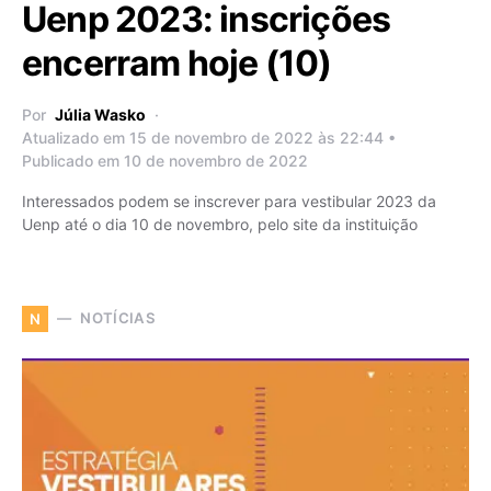
Uenp 2023: inscrições
encerram hoje (10)
Por
Júlia Wasko
Atualizado em 15 de novembro de 2022 às 22:44 •
Publicado em 10 de novembro de 2022
Interessados podem se inscrever para vestibular 2023 da
Uenp até o dia 10 de novembro, pelo site da instituição
NOTÍCIAS
N