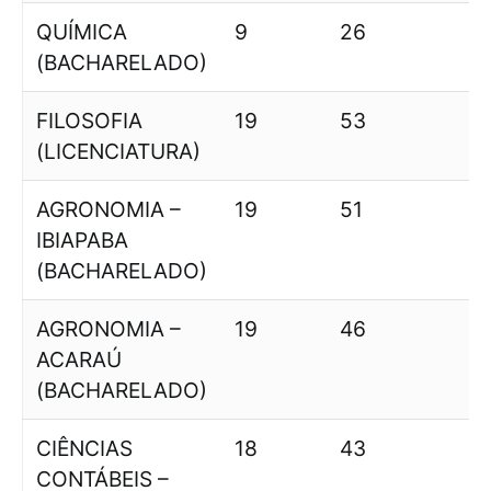
QUÍMICA
9
26
(BACHARELADO)
FILOSOFIA
19
53
2
(LICENCIATURA)
AGRONOMIA –
19
51
IBIAPABA
(BACHARELADO)
AGRONOMIA –
19
46
ACARAÚ
(BACHARELADO)
CIÊNCIAS
18
43
2
CONTÁBEIS –