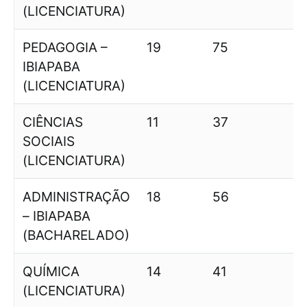
(LICENCIATURA)
PEDAGOGIA –
19
75
IBIAPABA
(LICENCIATURA)
CIÊNCIAS
11
37
3
SOCIAIS
(LICENCIATURA)
ADMINISTRAÇÃO
18
56
3
– IBIAPABA
(BACHARELADO)
QUÍMICA
14
41
(LICENCIATURA)