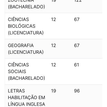
ZOOTECNIA
19
122
6
(BACHARELADO)
CIÊNCIAS
12
67
5
BIOLÓGICAS
(LICENCIATURA)
GEOGRAFIA
12
67
5
(LICENCIATURA)
CIÊNCIAS
12
61
5
SOCIAIS
(BACHARELADO)
LETRAS
19
96
5
HABILITAÇÃO EM
LÍNGUA INGLESA