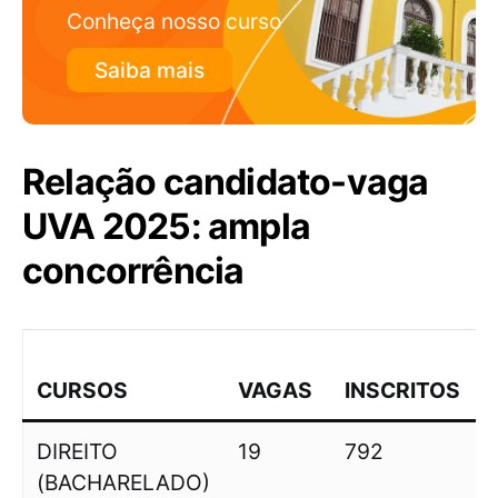
Conheça nosso curso
Saiba mais
Relação candidato-vaga
UVA 2025: ampla
concorrência
CURSOS
VAGAS
INSCRITOS
DIREITO
19
792
4
(BACHARELADO)