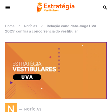
Procurar:
Home
Notícias
Relação candidato-vaga UVA
2025: confira a concorrência do vestibular
N
NOTÍCIAS