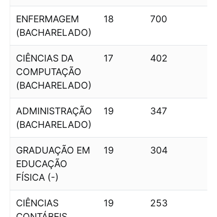
ENFERMAGEM
18
700
(BACHARELADO)
CIÊNCIAS DA
17
402
COMPUTAÇÃO
(BACHARELADO)
ADMINISTRAÇÃO
19
347
1
(BACHARELADO)
GRADUAÇÃO EM
19
304
EDUCAÇÃO
FÍSICA (-)
CIÊNCIAS
19
253
1
CONTÁBEIS