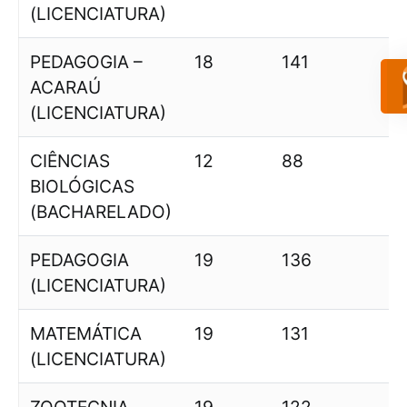
(LICENCIATURA)
PEDAGOGIA –
18
141
7
ACARAÚ
(LICENCIATURA)
CIÊNCIAS
12
88
7
BIOLÓGICAS
(BACHARELADO)
PEDAGOGIA
19
136
7
(LICENCIATURA)
MATEMÁTICA
19
131
6
(LICENCIATURA)