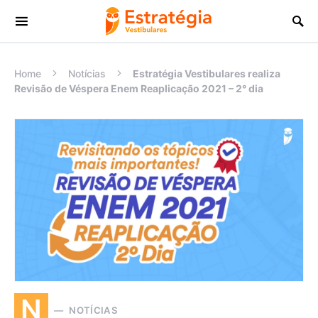
Procurar:
Home
Notícias
Estratégia Vestibulares realiza
Revisão de Véspera Enem Reaplicação 2021 – 2° dia
N
NOTÍCIAS