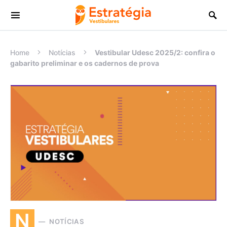
Procurar:
Home
Notícias
Vestibular Udesc 2025/2: confira o
gabarito preliminar e os cadernos de prova
N
NOTÍCIAS