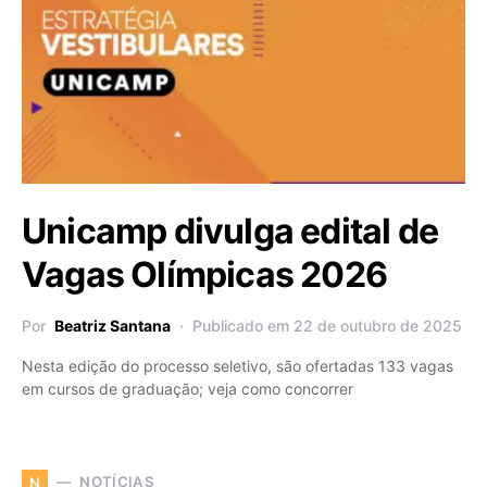
Unicamp divulga edital de
Vagas Olímpicas 2026
Por
Beatriz Santana
Publicado em 22 de outubro de 2025
Nesta edição do processo seletivo, são ofertadas 133 vagas
em cursos de graduação; veja como concorrer
NOTÍCIAS
N