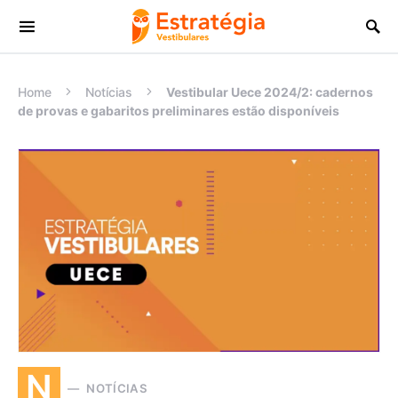
Procurar:
Home
Notícias
Vestibular Uece 2024/2: cadernos
de provas e gabaritos preliminares estão disponíveis
N
NOTÍCIAS