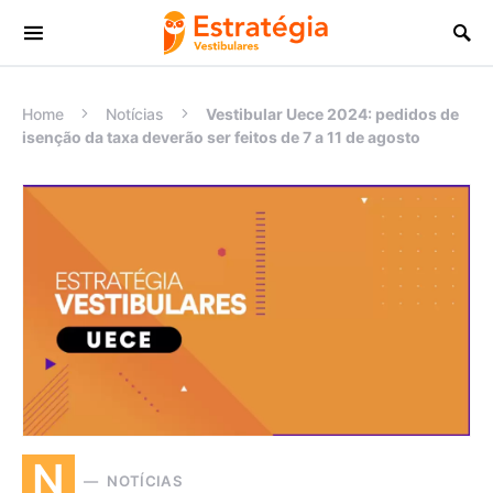
Procurar:
Home
Notícias
Vestibular Uece 2024: pedidos de
isenção da taxa deverão ser feitos de 7 a 11 de agosto
N
NOTÍCIAS