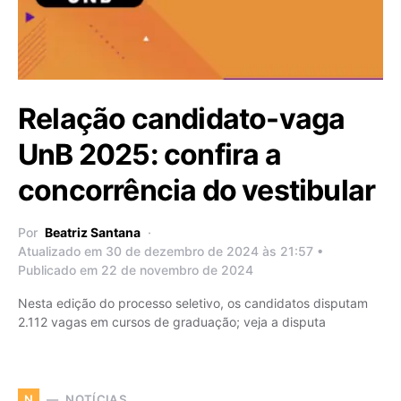
Relação candidato-vaga
UnB 2025: confira a
concorrência do vestibular
Por
Beatriz Santana
Atualizado em 30 de dezembro de 2024 às 21:57 •
Publicado em 22 de novembro de 2024
Nesta edição do processo seletivo, os candidatos disputam
2.112 vagas em cursos de graduação; veja a disputa
NOTÍCIAS
N