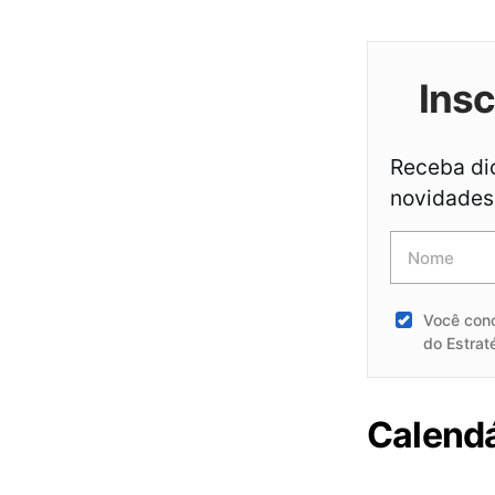
Ins
Receba dic
novidades 
Você con
do Estrat
Calend