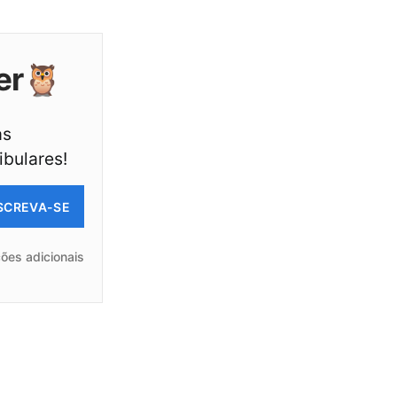
er🦉
as
ibulares!
SCREVA-SE
ões adicionais