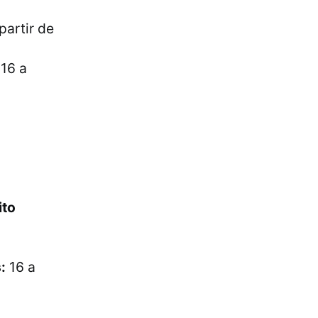
partir de
:
16 a
ito
:
16 a