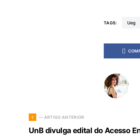
ueg
TAGS:
COMP
— ARTIGO ANTERIOR
UnB divulga edital do Acesso 