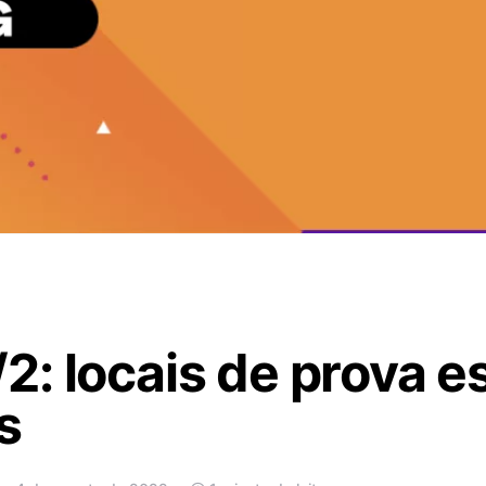
: locais de prova e
s