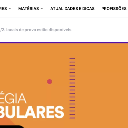
RES
MATÉRIAS
ATUALIDADES E DICAS
PROFISSÕES
2: locais de prova estão disponíveis