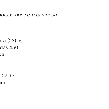
ididos nos sete campi da
ira (03) os
tadas 450
da
a 07 de
ra,