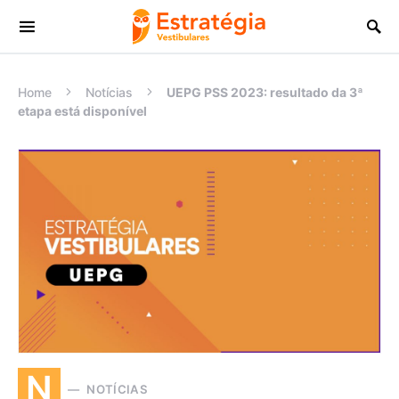
Procurar:
Home
Notícias
UEPG PSS 2023: resultado da 3ª
etapa está disponível
N
NOTÍCIAS