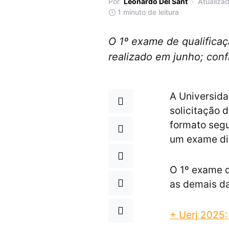
Por
Leonardo Del Sant
Atualiza
1 minuto de leitura
O 1º exame de qualificaç
realizado em junho; conf
A Universida
solicitação 
formato segu
um exame di
O 1º exame d
as demais da
+ Uerj 2025: