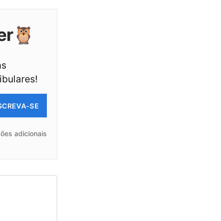
er🦉
as
ibulares!
SCREVA-SE
ões adicionais