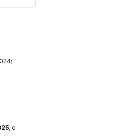
024;
025,
o