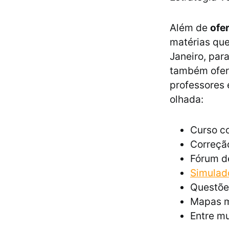
Além de
ofe
matérias que
Janeiro, par
também ofere
professores 
olhada:
Curso co
Correção
Fórum d
Simulad
Questõe
Mapas m
Entre mu