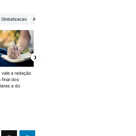
Globalizacao
Acidos nucleicos
Antitese
❯
 vale a redação
Uerj divulga edital do
Vestibular Uerj 2025/2
 final dos
vestibular 2025/2 via
via Enem: confira o
lares e do
Enem
resultado da isenção