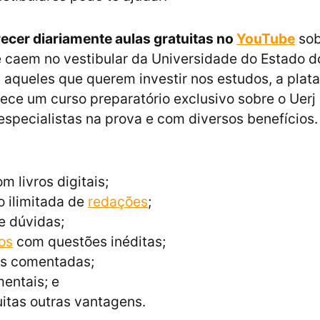
recer diariamente aulas gratuitas no
YouTube
sob
 caem no vestibular da Universidade do Estado d
a aqueles que querem investir nos estudos, a plat
ce um curso preparatório exclusivo sobre o Uerj
especialistas na prova e com diversos benefícios
m livros digitais;
 ilimitada de
redações
;
e dúvidas;
os
com questões inéditas;
s comentadas;
entais; e
itas outras vantagens.