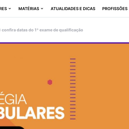
RES
MATÉRIAS
ATUALIDADES E DICAS
PROFISSÕES
 confira datas do 1º exame de qualificação