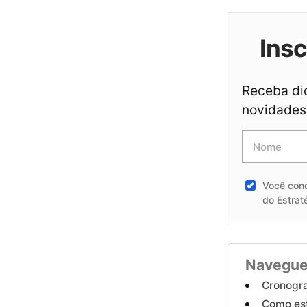
Ins
Receba dic
novidades 
Você con
do Estrat
Navegue
Cronogr
Como est