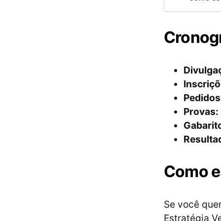
Cronog
Divulgaç
Inscriç
Pedidos 
Provas:
Gabarit
Resultad
Como es
Se você quer
Estratégia V