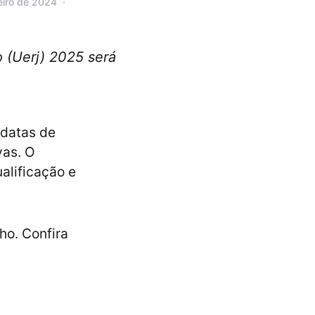
eiro de 2024
 (Uerj) 2025 será
 datas de
vas. O
alificação e
ho. Confira