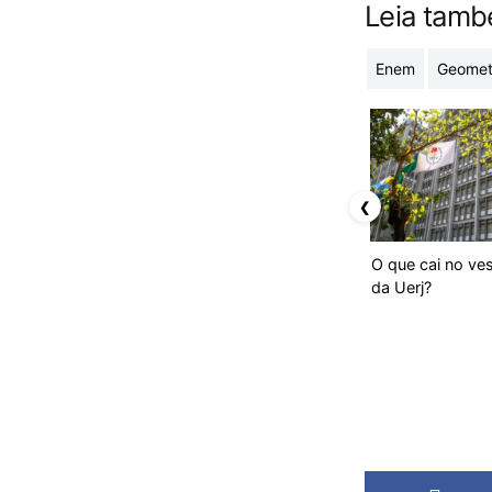
Leia tam
Enem
Geomet
❮
O que cai no ves
da Uerj?