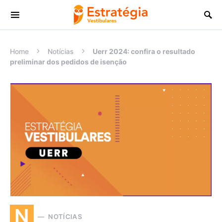
Procurar:
Home
Notícias
Uerr 2024: confira o resultado
preliminar dos pedidos de isenção
N
NOTÍCIAS