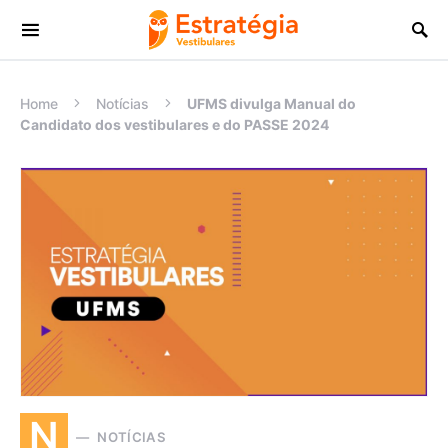
Procurar:
Home
Notícias
UFMS divulga Manual do
Candidato dos vestibulares e do PASSE 2024
N
NOTÍCIAS