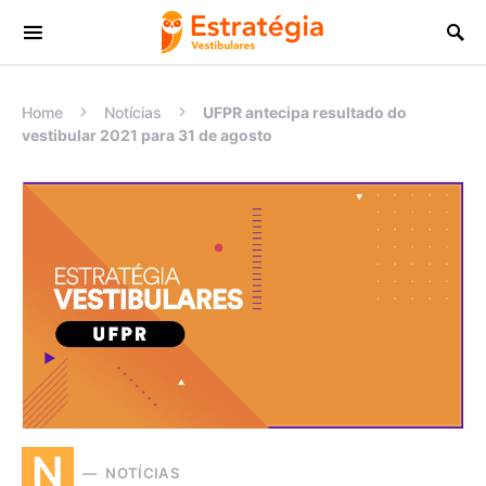
Procurar:
Home
Notícias
UFPR antecipa resultado do
vestibular 2021 para 31 de agosto
N
NOTÍCIAS