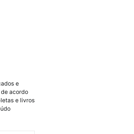
cados e
o de acordo
etas e livros
eúdo