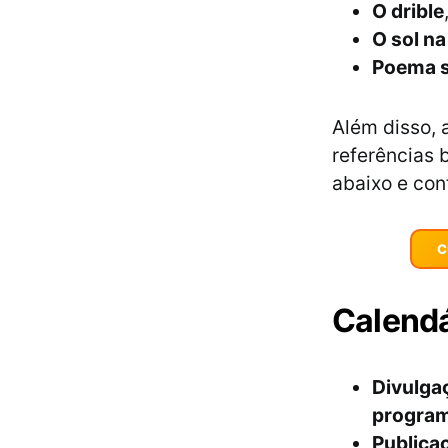
O drible
O sol n
Poema s
Além disso, 
referências 
abaixo e conf
C
Calendá
Divulgaç
program
Publicaç