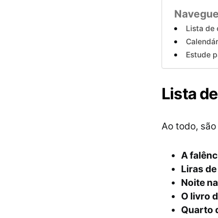
Navegue
Lista de
Calendár
Estude p
Lista d
Ao todo, são
A falênc
Liras de
Noite na
O livro
Quarto 