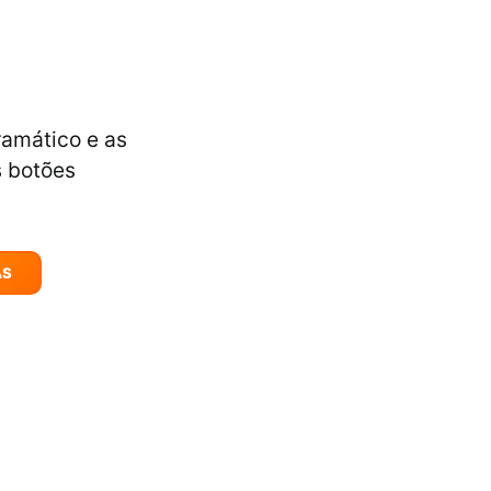
ramático e as
s botões
AS