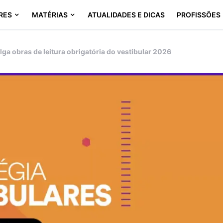
RES
MATÉRIAS
ATUALIDADES E DICAS
PROFISSÕES
ga obras de leitura obrigatória do vestibular 2026