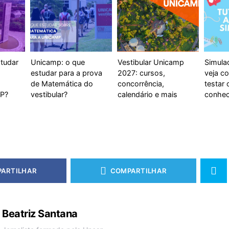
studar
Unicamp: o que
Vestibular Unicamp
Simula
estudar para a prova
2027: cursos,
veja co
de Matemática do
concorrência,
testar 
SP?
vestibular?
calendário e mais
conhec
ARTILHAR
COMPARTILHAR
Beatriz Santana