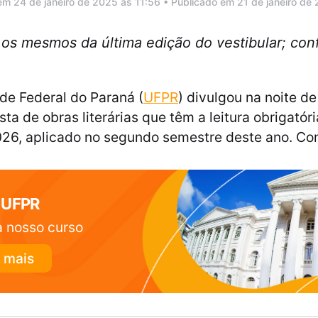
em 24 de janeiro de 2025 às 11:56 • Publicado em 21 de janeiro de
, os mesmos da última edição do vestibular; conf
de Federal do Paraná (
UFPR
) divulgou na noite d
lista de obras literárias que têm a leitura obrigatór
026, aplicado no segundo semestre deste ano. Con
 UFPR
 nosso curso
 mais