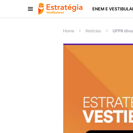
ENEM E VESTIBULA
Procurar:
Home
Notícias
UFPR divul