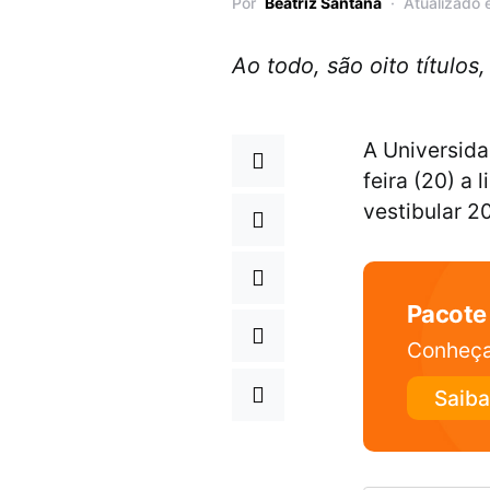
Por
Beatriz Santana
Atualizado 
Ao todo, são oito títulos
A Universida
feira (20) a 
vestibular 2
Pacote
Conheça
Saiba