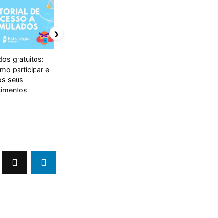
❯
dos gratuitos:
Redação nota 1000:
Vestibular Urca:
mo participar e
leia 10 redações do
calendário, cursos,
os seus
Enem 2023
provas e mais
imentos