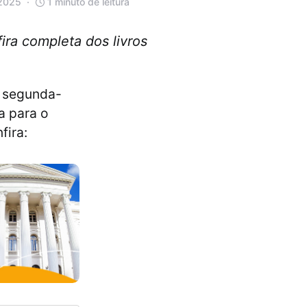
 2025
1 minuto de leitura
ira completa dos livros
e segunda-
ia para o
fira: