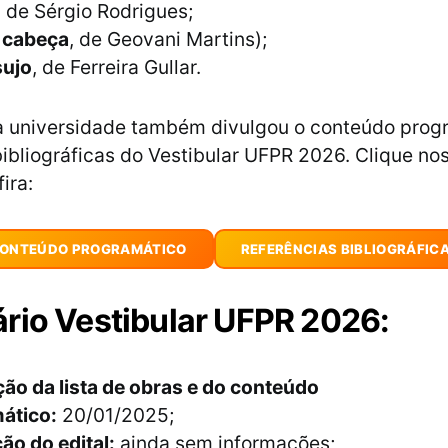
, de Sérgio Rodrigues;
a cabeça
, de Geovani Martins);
ujo
, de Ferreira Gullar.
a universidade também divulgou o conteúdo prog
bibliográficas do Vestibular UFPR 2026. Clique no
ira:
ONTEÚDO PROGRAMÁTICO
REFERÊNCIAS BIBLIOGRÁFIC
rio Vestibular UFPR 2026:
ão da lista de obras e do conteúdo
ático:
20/01/2025;
ão do edital:
ainda sem informações;