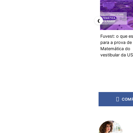
❮
Fuvest: o que e
para a prova de
Matemática do
vestibular da U
COMP