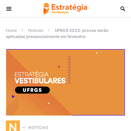
Procurar:
Home
Notícias
UFRGS 2022: provas serão
aplicadas presencialmente em fevereiro
N
NOTÍCIAS