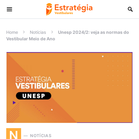
Procurar:
Home
Notícias
Unesp 2024/2: veja as normas do
Vestibular Meio de Ano
N
NOTÍCIAS