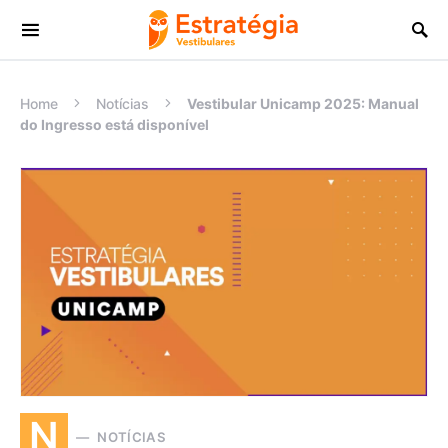
Procurar:
Home
Notícias
Vestibular Unicamp 2025: Manual
do Ingresso está disponível
N
NOTÍCIAS