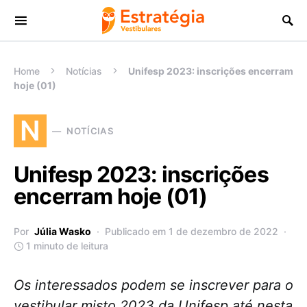
Procurar:
Home
Notícias
Unifesp 2023: inscrições encerram
hoje (01)
N
NOTÍCIAS
Unifesp 2023: inscrições
encerram hoje (01)
Por
Júlia Wasko
Publicado em 1 de dezembro de 2022
1 minuto de leitura
Os interessados podem se inscrever para o
vestibular misto 2023 da Unifesp até nesta