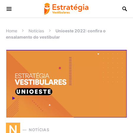
Procurar:
Home
Notícias
Unioeste 2022: confira o
ensalamento do vestibular
N
NOTÍCIAS