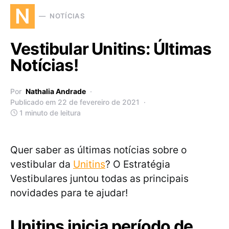
N
NOTÍCIAS
Vestibular Unitins: Últimas
Notícias!
Por
Nathalia Andrade
Publicado em 22 de fevereiro de 2021
1 minuto de leitura
Quer saber as últimas notícias sobre o
vestibular da
Unitins
? O Estratégia
Vestibulares juntou todas as principais
novidades para te ajudar!
Unitins inicia período de