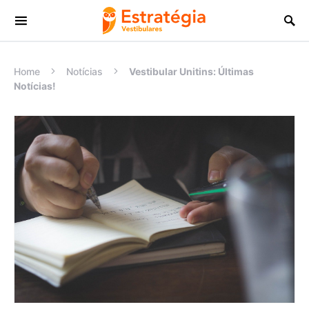
Procurar:
Home
Notícias
Vestibular Unitins: Últimas
Notícias!