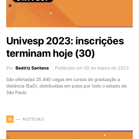
Univesp 2023: inscrições
terminam hoje (30)
Por
Beatriz Santana
Publicado em 30 de março de 2023
São ofertadas 25.440 vagas em cursos de graduação a
distância (EaD), distribuídas em polos por todo o estado de
São Paulo
NOTÍCIAS
N