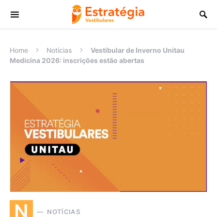
Procurar:
Home
Notícias
Vestibular de Inverno Unitau
Medicina 2026: inscrições estão abertas
N
NOTÍCIAS