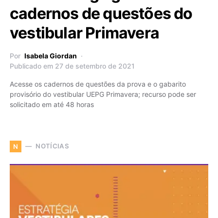
cadernos de questões do
vestibular Primavera
Por
Isabela Giordan
Publicado em 27 de setembro de 2021
Acesse os cadernos de questões da prova e o gabarito
provisório do vestibular UEPG Primavera; recurso pode ser
solicitado em até 48 horas
NOTÍCIAS
N