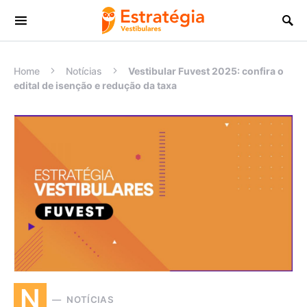
Procurar:
Home
Notícias
Vestibular Fuvest 2025: confira o
edital de isenção e redução da taxa
N
NOTÍCIAS