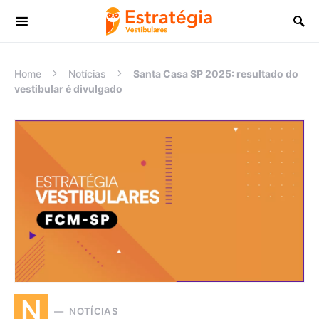
Procurar:
Home
Notícias
Santa Casa SP 2025: resultado do
vestibular é divulgado
N
NOTÍCIAS