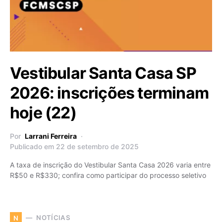
Vestibular Santa Casa SP
2026: inscrições terminam
hoje (22)
Por
Larrani Ferreira
Publicado em 22 de setembro de 2025
A taxa de inscrição do Vestibular Santa Casa 2026 varia entre
R$50 e R$330; confira como participar do processo seletivo
NOTÍCIAS
N