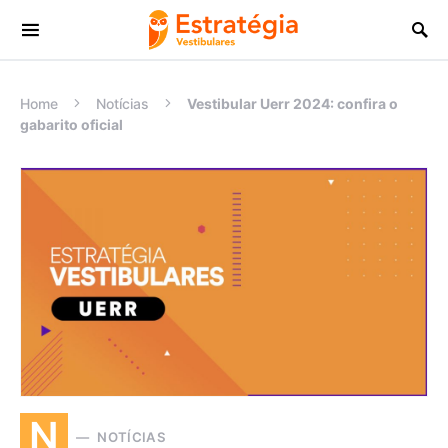
Procurar:
Home
Notícias
Vestibular Uerr 2024: confira o
gabarito oficial
N
NOTÍCIAS