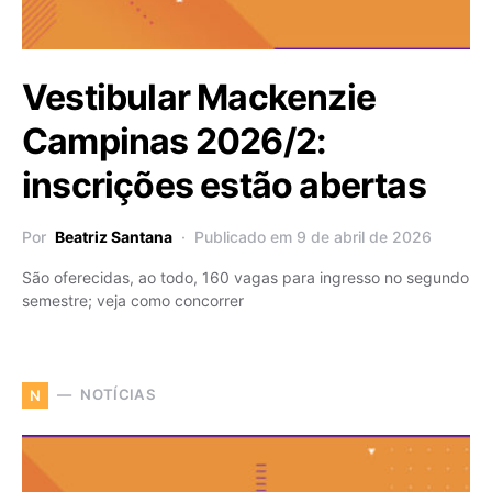
Vestibular Mackenzie
Campinas 2026/2:
inscrições estão abertas
Por
Beatriz Santana
Publicado em 9 de abril de 2026
São oferecidas, ao todo, 160 vagas para ingresso no segundo
semestre; veja como concorrer
NOTÍCIAS
N