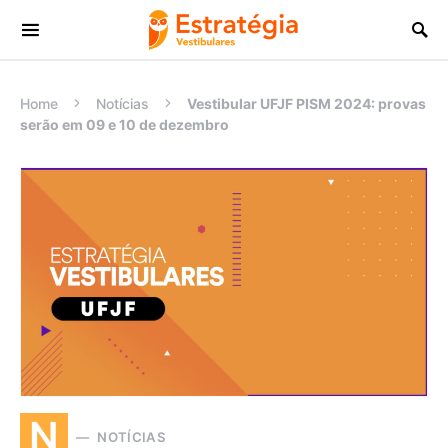
Procurar:
Home
Notícias
Vestibular UFJF PISM 2024: provas
serão em 09 e 10 de dezembro
N
NOTÍCIAS